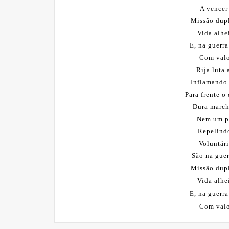
A vencer
Missão dupl
Vida alhe
E, na guerr
Com valor
Rija luta 
Inflamando 
Para frente o
Dura march
Nem um pa
Repelind
Voluntári
São na guer
Missão dupl
Vida alhe
E, na guerr
Com valor