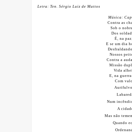
Letra: Ten. Sérgio Luiz de Mattos
Música: Cap
Contra as ch
Sob o nobre
Dos soldad
É, na paz
E se um dia h
Desfraldando
Nossos peit
Contra a auda
Missão dupl
Vida alhe
E, na guerr
Com valor
Aurifulvo
Labared
Num incêndio
A cidad
Mas não temem
Quando ec
Ordenand