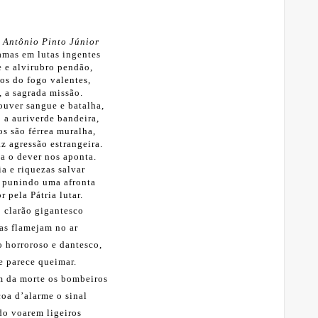
 Antônio Pinto Júnior
amas em lutas ingentes
 e alvirubro pendão,
os do fogo valentes,
, a sagrada missão.
ouver sangue e batalha,
 a auriverde bandeira,
os são férrea muralha,
z agressão estrangeira.
a o dever nos aponta.
ia e riquezas salvar
a punindo uma afronta
 pela Pátria lutar.
 clarão gigantesco
as flamejam no ar
 horroroso e dantesco,
e parece queimar.
 da morte os bombeiros
oa d’alarme o sinal
o voarem ligeiros