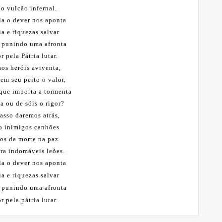
 o vulcão infernal.
a o dever nos aponta
ia e riquezas salvar
a punindo uma afronta
 pela Pátria lutar.
aos heróis aviventa,
em seu peito o valor,
 que importa a tormenta
a ou de sóis o rigor?
sso daremos atrás,
o inimigos canhões
os da morte na paz
ra indomáveis leões.
a o dever nos aponta
ia e riquezas salvar
a punindo uma afronta
 pela pátria lutar.