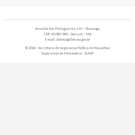
Avenida dos Portugueses, s/nº – Bacanga.
CEP: 65.085-580 – São Luís – MA
E-mail: cbmma@cbm.ma.gov.br
© 2026 - Secretaria de Segurança Pública do Maranhão.
Supervisão de Informática -
SUINF